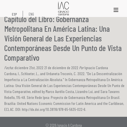
xs
ESP
ENG
Capítulo del Libro: Gobernanza
Metropolitana En América Latina: Una
Visión General de Las Experiencias
Contemporáneas Desde Un Punto de Vista
Comparativo
Fecha:
diciembre 21st, 2022 21 de diciembre de 2022
Por
Ignacio Cardona
Cardona, I., Schloeter, L., and Urdaneta Troconis, C. 2022. “De La Descentralización
Imperfecta a La Centralización Absoluta.” In Gobernanza Metropolitana En América
Latina: Una Visión General de Las Experiencias Contemporáneas Desde Un Punto de
Vista Comparativo, edited by Marco Aurélio Costa, Lizandro Lui, and Sara Tavares
Rebello, 115–49. Série Rede Ipea: Proyecto de Gobernanza Metropolitana En Brasil.
Brazilia: United Nations Economic Commission for Latin America and the Caribbean,
ECLAC. DOI: http://dx.doi.org/10.38116/978-65-5635-022-6.
© 2026 Ignacio A Cardona