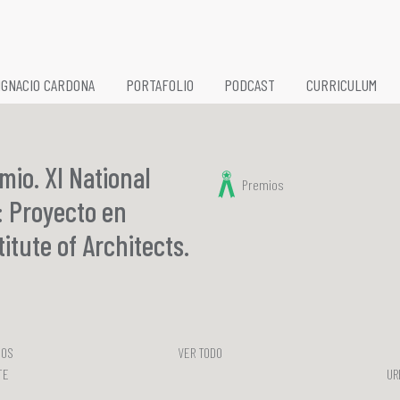
xl
IGNACIO CARDONA
PORTAFOLIO
PODCAST
CURRICULUM
INVESTIGACIÓN
DOCENCIA
mio. XI National
Premios
: Proyecto en
PRÁCTICA
itute of Architects.
DOS
VER TODO
TE
UR